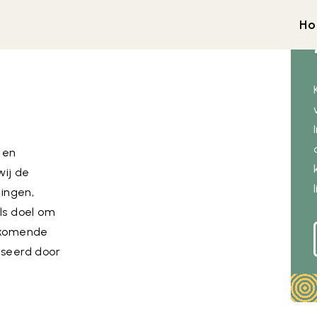
H
 en
wij de
mingen,
ls doel om
nkomende
iseerd door