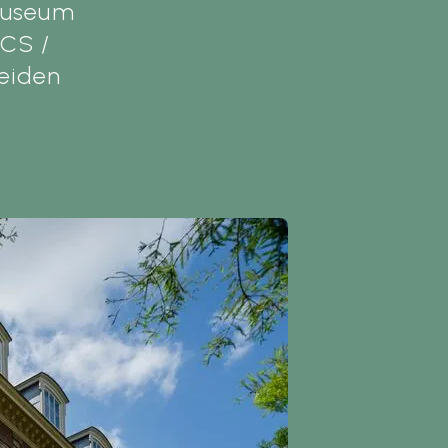
dmuseum
 CS /
eiden