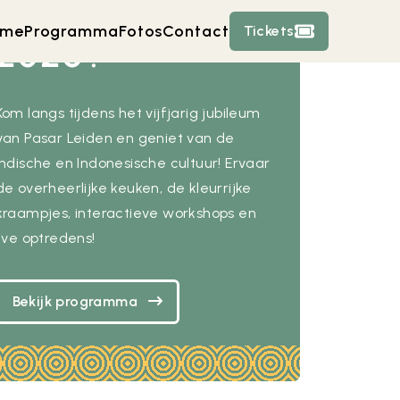
en 30 Augustus
ome
Programma
Fotos
Contact
Tickets
2026?
Kom langs tijdens het vijfjarig jubileum
van Pasar Leiden en geniet van de
Indische en Indonesische cultuur! Ervaar
de overheerlijke keuken, de kleurrijke
kraampjes, interactieve workshops en
live optredens!
Bekijk programma