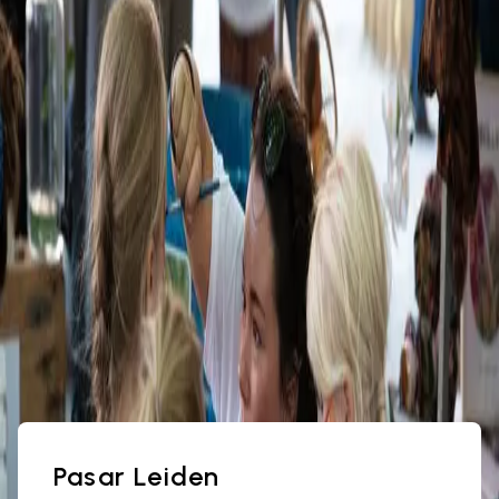
Leiden en natuurlijk vliegers maken met behulp van
de enige echte Vliegerkoning, meneer Rubens
Agaatsz.
Wat is er te doen?
Pasar Leiden