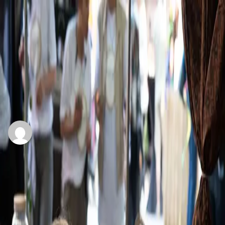
Kids corner
Laurie Simon
Posted
July 19, 2023
under
Uncategorized
Kom gezellig spelen of laat je schminken! Houd je
van knutselen? Dan zijn er super leuke workshops,
zoals wayangpoppen maken door Wereldmuseum